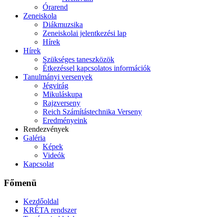
Órarend
Zeneiskola
Diákmuzsika
Zeneiskolai jelentkezési lap
Hírek
Hírek
Szükséges taneszközök
Étkezéssel kapcsolatos információk
Tanulmányi versenyek
Jégvirág
Mikuláskupa
Rajzverseny
Reich Számítástechnika Verseny
Eredményeink
Rendezvények
Galéria
Képek
Videók
Kapcsolat
Főmenü
Kezdőoldal
KRÉTA rendszer