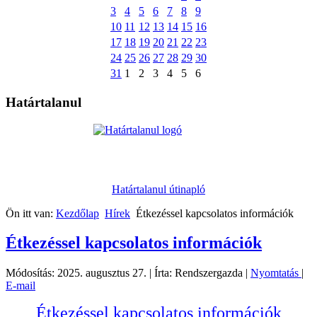
3
4
5
6
7
8
9
10
11
12
13
14
15
16
17
18
19
20
21
22
23
24
25
26
27
28
29
30
31
1
2
3
4
5
6
Határtalanul
Határtalanul útinapló
Ön itt van:
Kezdőlap
Hírek
Étkezéssel kapcsolatos információk
Étkezéssel kapcsolatos információk
Módosítás: 2025. augusztus 27.
|
Írta: Rendszergazda
|
Nyomtatás
|
E-mail
Étkezéssel kapcsolatos információk