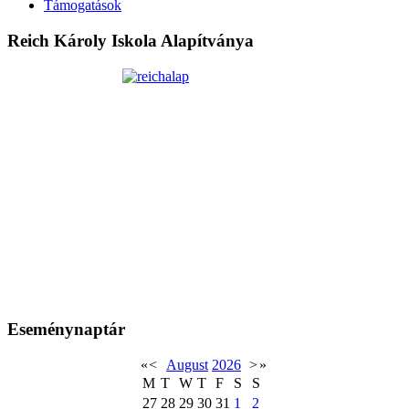
Támogatások
Reich Károly Iskola Alapítványa
Eseménynaptár
«
<
August
2026
>
»
M
T
W
T
F
S
S
27
28
29
30
31
1
2