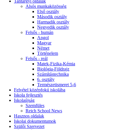
Tantárgyi oldalak
Alsós munkaközösség
Első osztály
Második osztály
Harmadik osztály
Negyedik osztály
Felsős - humán
Angol
Magyar
Német
Történelem
Felsős - reál
Matek-Fizika-Kémia
Biológia-Földrajz
Számítástechnika
6. osztály
Természetismeret 5-6
Felvétel középfokú iskolába
Iskola fejlesztés
Iskolaújság
Szemfüles
Reich School News
Hasznos oldalak
Iskolai dokumentumok
Szülői Szervezet