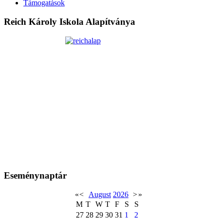
Támogatások
Reich Károly Iskola Alapítványa
Eseménynaptár
«
<
August
2026
>
»
M
T
W
T
F
S
S
27
28
29
30
31
1
2