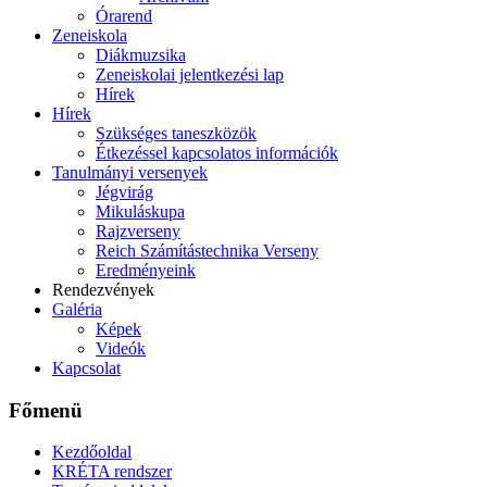
Órarend
Zeneiskola
Diákmuzsika
Zeneiskolai jelentkezési lap
Hírek
Hírek
Szükséges taneszközök
Étkezéssel kapcsolatos információk
Tanulmányi versenyek
Jégvirág
Mikuláskupa
Rajzverseny
Reich Számítástechnika Verseny
Eredményeink
Rendezvények
Galéria
Képek
Videók
Kapcsolat
Főmenü
Kezdőoldal
KRÉTA rendszer