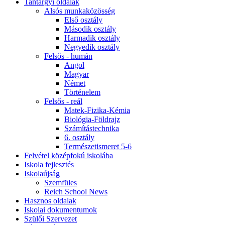
Tantárgyi oldalak
Alsós munkaközösség
Első osztály
Második osztály
Harmadik osztály
Negyedik osztály
Felsős - humán
Angol
Magyar
Német
Történelem
Felsős - reál
Matek-Fizika-Kémia
Biológia-Földrajz
Számítástechnika
6. osztály
Természetismeret 5-6
Felvétel középfokú iskolába
Iskola fejlesztés
Iskolaújság
Szemfüles
Reich School News
Hasznos oldalak
Iskolai dokumentumok
Szülői Szervezet