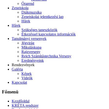
Órarend
Zeneiskola
Diákmuzsika
Zeneiskolai jelentkezési lap
Hírek
Hírek
Szükséges taneszközök
Étkezéssel kapcsolatos információk
Tanulmányi versenyek
Jégvirág
Mikuláskupa
Rajzverseny
Reich Számítástechnika Verseny
Eredményeink
Rendezvények
Galéria
Képek
Videók
Kapcsolat
Főmenü
Kezdőoldal
KRÉTA rendszer