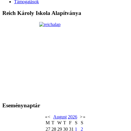
Támogatások
Reich Károly Iskola Alapítványa
Eseménynaptár
«
<
August
2026
>
»
M
T
W
T
F
S
S
27
28
29
30
31
1
2