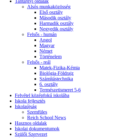
Tantárgyi oldalak
Alsós munkaközösség
Első osztály
Második osztály
Harmadik osztály
Negyedik osztály
Felsős - humán
Angol
Magyar
Német
Történelem
Felsős - reál
Matek-Fizika-Kémia
Biológia-Földrajz
Számítástechnika
6. osztály
Természetismeret 5-6
Felvétel középfokú iskolába
Iskola fejlesztés
Iskolaújság
Szemfüles
Reich School News
Hasznos oldalak
Iskolai dokumentumok
Szülői Szervezet