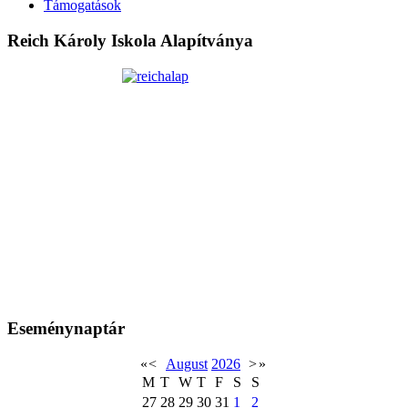
Támogatások
Reich Károly Iskola Alapítványa
Eseménynaptár
«
<
August
2026
>
»
M
T
W
T
F
S
S
27
28
29
30
31
1
2