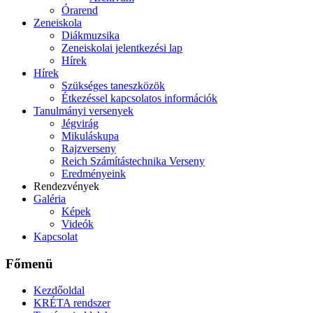
Órarend
Zeneiskola
Diákmuzsika
Zeneiskolai jelentkezési lap
Hírek
Hírek
Szükséges taneszközök
Étkezéssel kapcsolatos információk
Tanulmányi versenyek
Jégvirág
Mikuláskupa
Rajzverseny
Reich Számítástechnika Verseny
Eredményeink
Rendezvények
Galéria
Képek
Videók
Kapcsolat
Főmenü
Kezdőoldal
KRÉTA rendszer