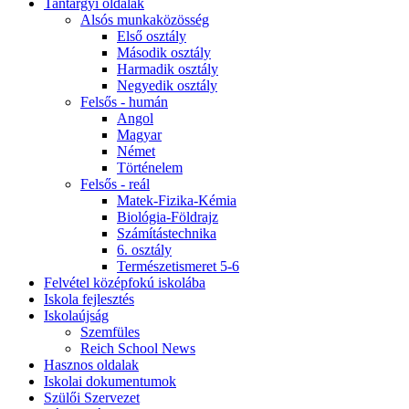
Tantárgyi oldalak
Alsós munkaközösség
Első osztály
Második osztály
Harmadik osztály
Negyedik osztály
Felsős - humán
Angol
Magyar
Német
Történelem
Felsős - reál
Matek-Fizika-Kémia
Biológia-Földrajz
Számítástechnika
6. osztály
Természetismeret 5-6
Felvétel középfokú iskolába
Iskola fejlesztés
Iskolaújság
Szemfüles
Reich School News
Hasznos oldalak
Iskolai dokumentumok
Szülői Szervezet