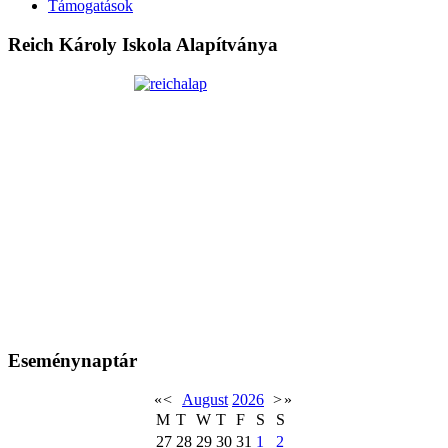
Támogatások
Reich Károly Iskola Alapítványa
Eseménynaptár
«
<
August
2026
>
»
M
T
W
T
F
S
S
27
28
29
30
31
1
2