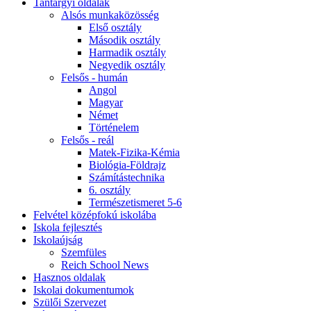
Tantárgyi oldalak
Alsós munkaközösség
Első osztály
Második osztály
Harmadik osztály
Negyedik osztály
Felsős - humán
Angol
Magyar
Német
Történelem
Felsős - reál
Matek-Fizika-Kémia
Biológia-Földrajz
Számítástechnika
6. osztály
Természetismeret 5-6
Felvétel középfokú iskolába
Iskola fejlesztés
Iskolaújság
Szemfüles
Reich School News
Hasznos oldalak
Iskolai dokumentumok
Szülői Szervezet