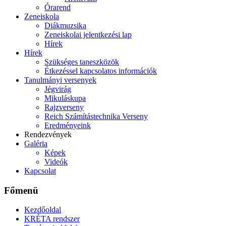
Órarend
Zeneiskola
Diákmuzsika
Zeneiskolai jelentkezési lap
Hírek
Hírek
Szükséges taneszközök
Étkezéssel kapcsolatos információk
Tanulmányi versenyek
Jégvirág
Mikuláskupa
Rajzverseny
Reich Számítástechnika Verseny
Eredményeink
Rendezvények
Galéria
Képek
Videók
Kapcsolat
Főmenü
Kezdőoldal
KRÉTA rendszer