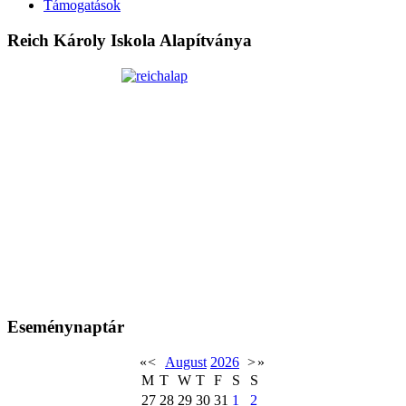
Támogatások
Reich Károly Iskola Alapítványa
Eseménynaptár
«
<
August
2026
>
»
M
T
W
T
F
S
S
27
28
29
30
31
1
2