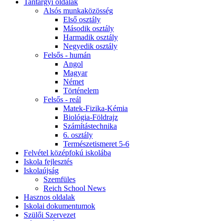
Tantárgyi oldalak
Alsós munkaközösség
Első osztály
Második osztály
Harmadik osztály
Negyedik osztály
Felsős - humán
Angol
Magyar
Német
Történelem
Felsős - reál
Matek-Fizika-Kémia
Biológia-Földrajz
Számítástechnika
6. osztály
Természetismeret 5-6
Felvétel középfokú iskolába
Iskola fejlesztés
Iskolaújság
Szemfüles
Reich School News
Hasznos oldalak
Iskolai dokumentumok
Szülői Szervezet