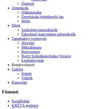
Órarend
Zeneiskola
Diákmuzsika
Zeneiskolai jelentkezési lap
Hírek
Hírek
Szükséges taneszközök
Étkezéssel kapcsolatos információk
Tanulmányi versenyek
Jégvirág
Mikuláskupa
Rajzverseny
Reich Számítástechnika Verseny
Eredményeink
Rendezvények
Galéria
Képek
Videók
Kapcsolat
Főmenü
Kezdőoldal
KRÉTA rendszer