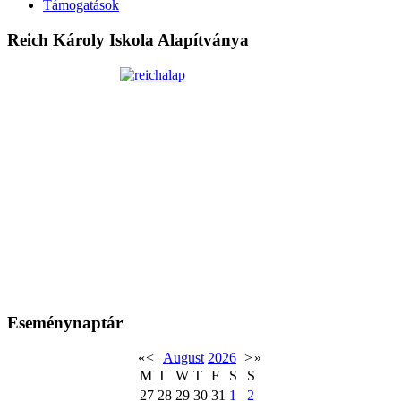
Támogatások
Reich Károly Iskola Alapítványa
Eseménynaptár
«
<
August
2026
>
»
M
T
W
T
F
S
S
27
28
29
30
31
1
2