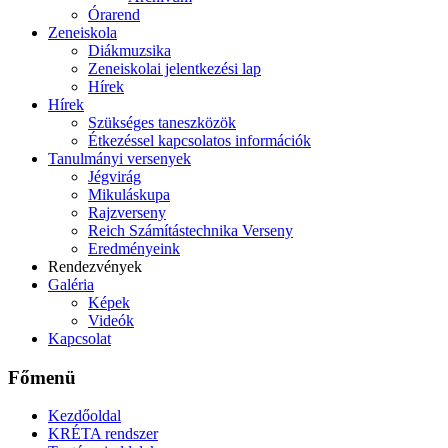
Órarend
Zeneiskola
Diákmuzsika
Zeneiskolai jelentkezési lap
Hírek
Hírek
Szükséges taneszközök
Étkezéssel kapcsolatos információk
Tanulmányi versenyek
Jégvirág
Mikuláskupa
Rajzverseny
Reich Számítástechnika Verseny
Eredményeink
Rendezvények
Galéria
Képek
Videók
Kapcsolat
Főmenü
Kezdőoldal
KRÉTA rendszer