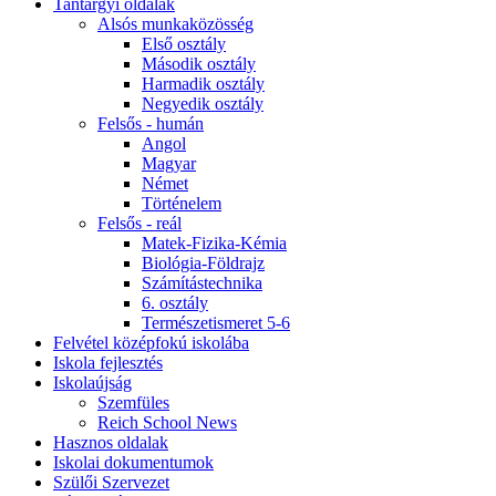
Tantárgyi oldalak
Alsós munkaközösség
Első osztály
Második osztály
Harmadik osztály
Negyedik osztály
Felsős - humán
Angol
Magyar
Német
Történelem
Felsős - reál
Matek-Fizika-Kémia
Biológia-Földrajz
Számítástechnika
6. osztály
Természetismeret 5-6
Felvétel középfokú iskolába
Iskola fejlesztés
Iskolaújság
Szemfüles
Reich School News
Hasznos oldalak
Iskolai dokumentumok
Szülői Szervezet