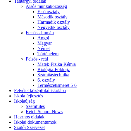
Tantárgyi oldalak
Alsós munkaközösség
Első osztály
Második osztály
Harmadik osztály
Negyedik osztály
Felsős - humán
Angol
Magyar
Német
Történelem
Felsős - reál
Matek-Fizika-Kémia
Biológia-Földrajz
Számítástechnika
6. osztály
Természetismeret 5-6
Felvétel középfokú iskolába
Iskola fejlesztés
Iskolaújság
Szemfüles
Reich School News
Hasznos oldalak
Iskolai dokumentumok
Szülői Szervezet