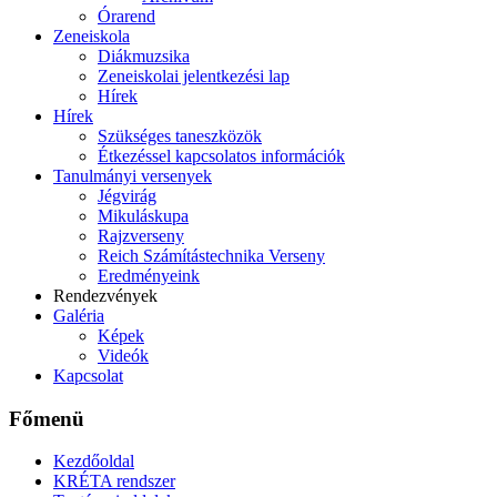
Órarend
Zeneiskola
Diákmuzsika
Zeneiskolai jelentkezési lap
Hírek
Hírek
Szükséges taneszközök
Étkezéssel kapcsolatos információk
Tanulmányi versenyek
Jégvirág
Mikuláskupa
Rajzverseny
Reich Számítástechnika Verseny
Eredményeink
Rendezvények
Galéria
Képek
Videók
Kapcsolat
Főmenü
Kezdőoldal
KRÉTA rendszer