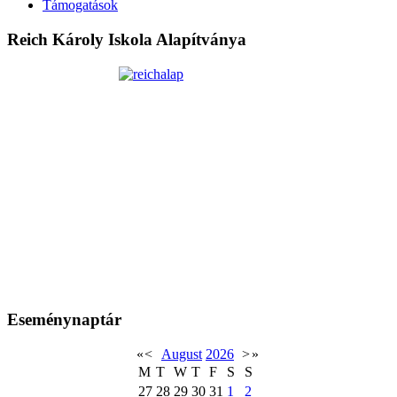
Támogatások
Reich Károly Iskola Alapítványa
Eseménynaptár
«
<
August
2026
>
»
M
T
W
T
F
S
S
27
28
29
30
31
1
2