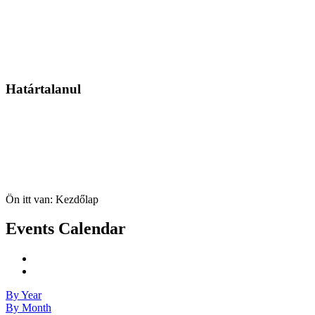
Határtalanul
Ön itt van:
Kezdőlap
Events Calendar
By Year
By Month