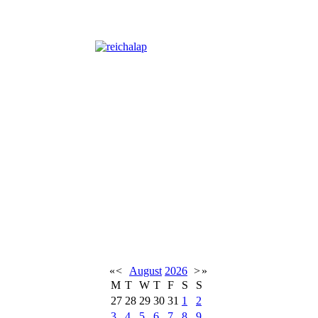
«
<
August
2026
>
»
M
T
W
T
F
S
S
27
28
29
30
31
1
2
3
4
5
6
7
8
9