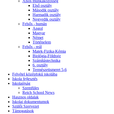
Alsós munkaközösség
Első osztály
Második osztály
Harmadik osztály
Negyedik osztály
Felsős - humán
Angol
Magyar
Német
Történelem
Felsős - reál
Matek-Fizika-Kémia
Biológia-Földrajz
Számítástechnika
6. osztály
Természetismeret 5-6
Felvétel középfokú iskolába
Iskola fejlesztés
Iskolaújság
Szemfüles
Reich School News
Hasznos oldalak
Iskolai dokumentumok
Szülői Szervezet
Támogatások