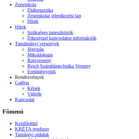
Zeneiskola
Diákmuzsika
Zeneiskolai jelentkezési lap
Hírek
Hírek
Szükséges taneszközök
Étkezéssel kapcsolatos információk
Tanulmányi versenyek
Jégvirág
Mikuláskupa
Rajzverseny
Reich Számítástechnika Verseny
Eredményeink
Rendezvények
Galéria
Képek
Videók
Kapcsolat
Főmenü
Kezdőoldal
KRÉTA rendszer
Tantárgyi oldalak